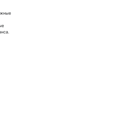
ожные
ые
нса.