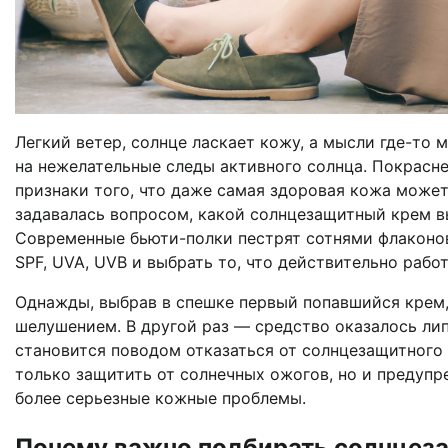
Легкий ветер, солнце ласкает кожу, а мысли где-то 
на нежелательные следы активного солнца. Покрасне
признаки того, что даже самая здоровая кожа может
задавалась вопросом, какой солнцезащитный крем в
Современные бьюти-полки пестрят сотнями флаконов
SPF, UVA, UVB и выбрать то, что действительно рабо
Однажды, выбрав в спешке первый попавшийся крем
шелушением. В другой раз — средство оказалось лип
становится поводом отказаться от солнцезащитного
только защитить от солнечных ожогов, но и предупр
более серьезные кожные проблемы.
Почему важно подбирать солнцеза