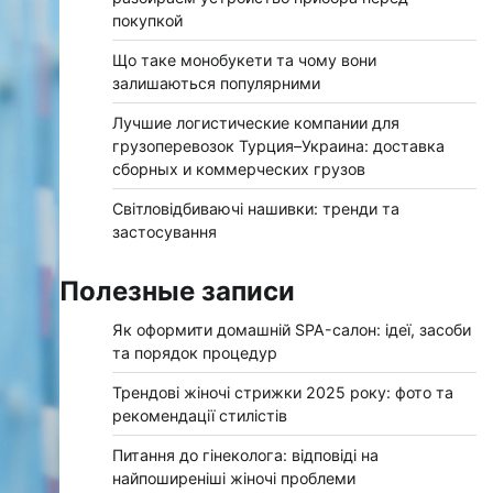
покупкой
Що таке монобукети та чому вони
залишаються популярними
Лучшие логистические компании для
грузоперевозок Турция–Украина: доставка
сборных и коммерческих грузов
Світловідбиваючі нашивки: тренди та
застосування
Полезные записи
Як оформити домашній SPA-салон: ідеї, засоби
та порядок процедур
Трендові жіночі стрижки 2025 року: фото та
рекомендації стилістів
Питання до гінеколога: відповіді на
найпоширеніші жіночі проблеми