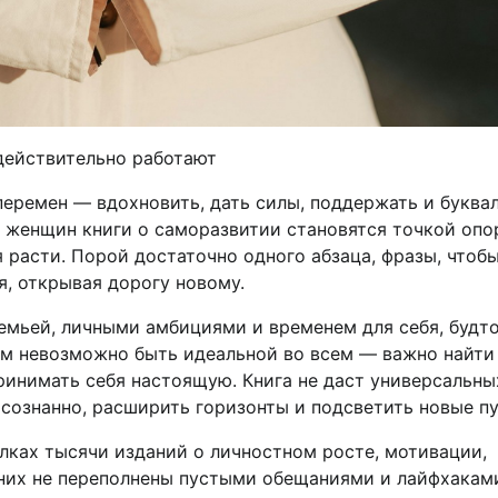
 действительно работают
перемен — вдохновить, дать силы, поддержать и буква
их женщин книги о саморазвитии становятся точкой опо
 расти. Порой достаточно одного абзаца, фразы, чтобы
, открывая дорогу новому.
емьей, личными амбициями и временем для себя, будт
ом невозможно быть идеальной во всем — важно найти
ринимать себя настоящую. Книга не даст универсальны
осознанно, расширить горизонты и подсветить новые пу
олках тысячи изданий о личностном росте, мотивации,
з них не переполнены пустыми обещаниями и лайфхакам