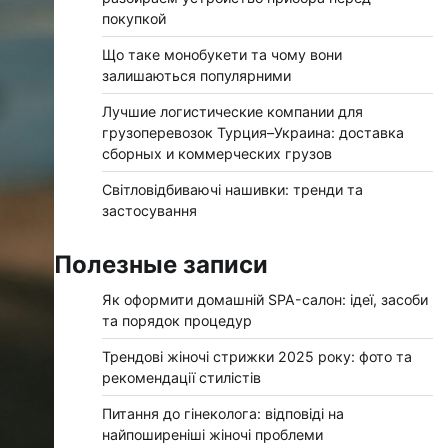
покупкой
Що таке монобукети та чому вони
залишаються популярними
Лучшие логистические компании для
грузоперевозок Турция–Украина: доставка
сборных и коммерческих грузов
Світловідбиваючі нашивки: тренди та
застосування
Полезные записи
Як оформити домашній SPA-салон: ідеї, засоби
та порядок процедур
Трендові жіночі стрижки 2025 року: фото та
рекомендації стилістів
Питання до гінеколога: відповіді на
найпоширеніші жіночі проблеми