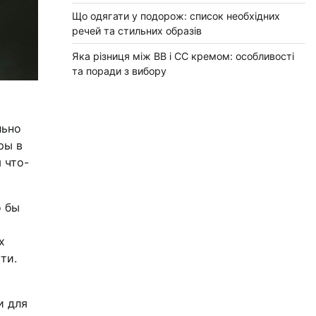
Що одягати у подорож: список необхідних
речей та стильних образів
Яка різниця між BB і CC кремом: особливості
та поради з вибору
льно
ры в
 что-
о бы
х
ти.
и для