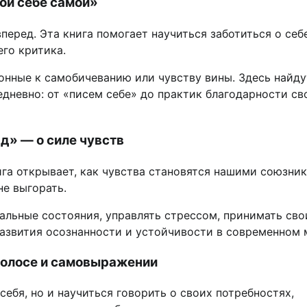
ой себе самой»
перед. Эта книга помогает научиться заботиться о себ
го критика.
онные к самобичеванию или чувству вины. Здесь найду
невно: от «писем себе» до практик благодарности св
д» — о силе чувств
ига открывает, как чувства становятся нашими союзни
е выгорать.
альные состояния, управлять стрессом, принимать сво
развития осознанности и устойчивости в современном 
 голосе и самовыражении
ебя, но и научиться говорить о своих потребностях,