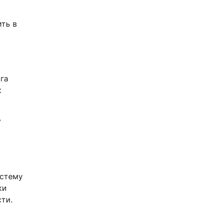
ить в
га
к
у
истему
ки
ти.