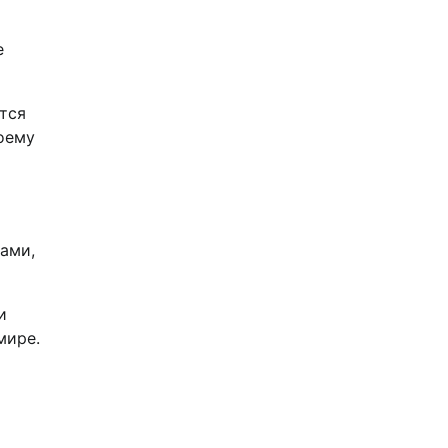
е
тся
оему
ками,
и
мире.