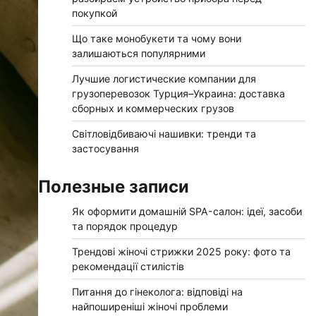
покупкой
Що таке монобукети та чому вони
залишаються популярними
Лучшие логистические компании для
грузоперевозок Турция–Украина: доставка
сборных и коммерческих грузов
Світловідбиваючі нашивки: тренди та
застосування
Полезные записи
Як оформити домашній SPA-салон: ідеї, засоби
та порядок процедур
Трендові жіночі стрижки 2025 року: фото та
рекомендації стилістів
Питання до гінеколога: відповіді на
найпоширеніші жіночі проблеми