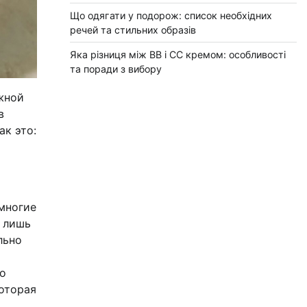
Що одягати у подорож: список необхідних
речей та стильних образів
Яка різниця між BB і CC кремом: особливості
та поради з вибору
жной
в
ак это:
многие
о лишь
льно
по
которая