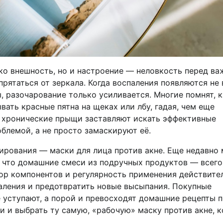
ко внешность, но и настроение — неловкость перед ва
рятаться от зеркала. Когда воспаления появляются не 
 разочарование только усиливается. Многие помнят, к
ать красные пятна на щеках или лбу, гадая, чем еще
 хронические прыщи заставляют искать эффективные
блемой, а не просто замаскируют её.
ирования — маски для лица против акне. Еще недавно 
, что домашние смеси из подручных продуктов — всег
ор компонентов и регулярность применения действите
паления и предотвратить новые высыпания. Покупные
 уступают, а порой и превосходят домашние рецепты 
и и выбрать ту самую, «рабочую» маску против акне, 