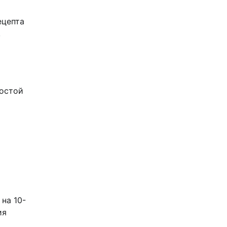
ецепта
,
ростой
на 10-
ия