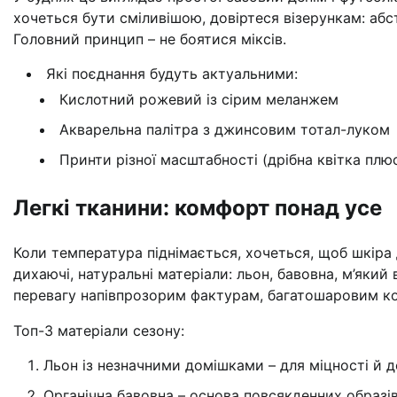
хочеться бути сміливішою, довіртеся візерункам: абст
Головний принцип – не боятися міксів.
Які поєднання будуть актуальними:
Кислотний рожевий із сірим меланжем
Акварельна палітра з джинсовим тотал-луком
Принти різної масштабності (дрібна квітка пл
Легкі тканини: комфорт понад усе
Коли температура піднімається, хочеться, щоб шкіра 
дихаючі, натуральні матеріали: льон, бавовна, м’яки
перевагу напівпрозорим фактурам, багатошаровим ком
Топ-3 матеріали сезону:
Льон із незначними домішками – для міцності й д
Органічна бавовна – основа повсякденних образі