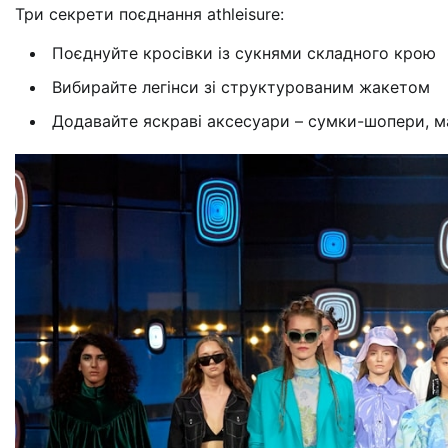
Три секрети поєднання athleisure:
Поєднуйте кросівки із сукнями складного крою
Вибирайте легінси зі структурованим жакетом
Додавайте яскраві аксесуари – сумки-шопери, м