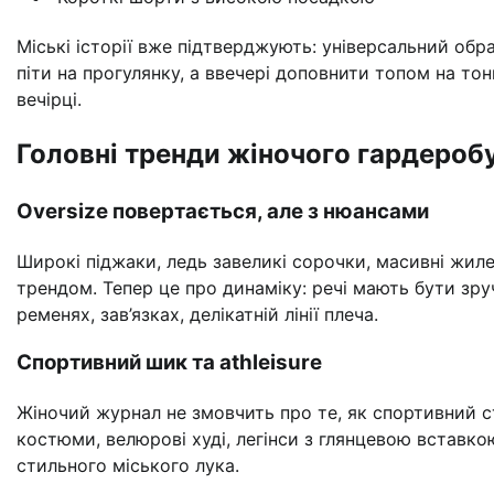
Міські історії вже підтверджують: універсальний об
піти на прогулянку, а ввечері доповнити топом на тон
вечірці.
Головні тренди жіночого гардероб
Oversize повертається, але з нюансами
Широкі піджаки, ледь завеликі сорочки, масивні жил
трендом. Тепер це про динаміку: речі мають бути зру
ременях, зав’язках, делікатній лінії плеча.
Спортивний шик та athleisure
Жіночий журнал не змовчить про те, як спортивний с
костюми, велюрові худі, легінси з глянцевою вставкою
стильного міського лука.