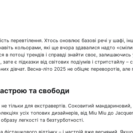
сть перевтілення. Хтось оновлює базові речі у шафі, інш
навіть кольорами, які ще вчора здавалися надто «сміл
я в потоці трендів і справді знайти своє, залишаючись 
 зате є підказки від світових подіумів і стритстайлу – 
х дівчат. Весна-літо 2025 не обіцяє переворотів, але 
настрою та свободи
 не тільки для екстравертів. Соковитий мандариновий,
лекціях усіх топових дизайнерів, від Miu Miu до Jacque
образу легкості та безтурботності.
а фісташкового відтінку – і настрій вже весняний. Якщо