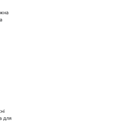
ожна
а
ні
а для