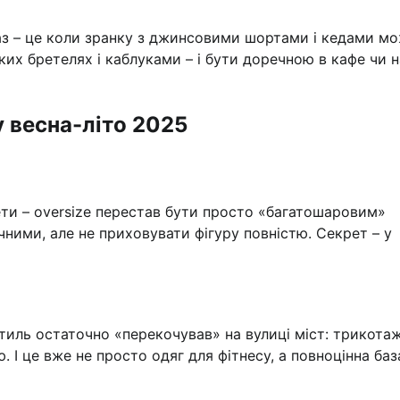
раз – це коли зранку з джинсовими шортами і кедами м
ких бретелях і каблуками – і бути доречною в кафе чи н
у весна-літо 2025
ети – oversize перестав бути просто «багатошаровим»
чними, але не приховувати фігуру повністю. Секрет – у
тиль остаточно «перекочував» на вулиці міст: трикотаж
. І це вже не просто одяг для фітнесу, а повноцінна баз