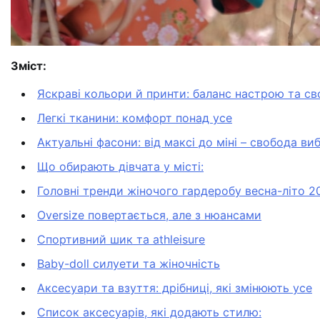
Зміст:
Яскраві кольори й принти: баланс настрою та с
Легкі тканини: комфорт понад усе
Актуальні фасони: від максі до міні – свобода ви
Що обирають дівчата у місті:
Головні тренди жіночого гардеробу весна-літо 2
Oversize повертається, але з нюансами
Спортивний шик та athleisure
Baby-doll силуети та жіночність
Аксесуари та взуття: дрібниці, які змінюють усе
Список аксесуарів, які додають стилю: