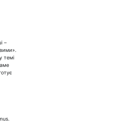
і –
ивими».
у темі
саме
готує
mus.