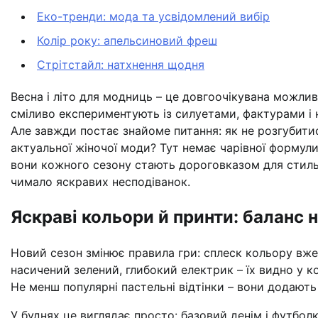
Еко-тренди: мода та усвідомлений вибір
Колір року: апельсиновий фреш
Стрітстайл: натхнення щодня
Весна і літо для модниць – це довгоочікувана можливі
сміливо експериментують із силуетами, фактурами і 
Але завжди постає знайоме питання: як не розгубитис
актуальної жіночої моди? Тут немає чарівної формули,
вони кожного сезону стають дороговказом для стильни
чимало яскравих несподіванок.
Яскраві кольори й принти: баланс 
Новий сезон змінює правила гри: сплеск кольору вже
насичений зелений, глибокий електрик – їх видно у ко
Не менш популярні пастельні відтінки – вони додають 
У буднях це виглядає просто: базовий денім і футболк