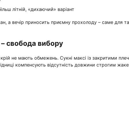
ільш літній, «дихаючий» варіант
фан, а вечір приносить приємну прохолоду – саме для т
і – свобода вибору
 крій не мають обмежень. Сукні максі із закритими пле
спідниці компенсують відсутність довжини строгим жак