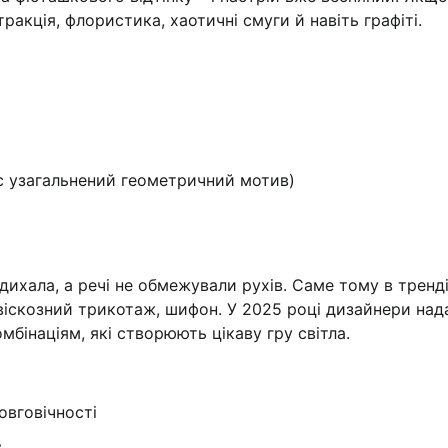
ракція, флористика, хаотичні смуги й навіть графіті.
юс узагальнений геометричний мотив)
дихала, а речі не обмежували рухів. Саме тому в тренд
й віскозний трикотаж, шифон. У 2025 році дизайнери на
бінаціям, які створюють цікаву гру світла.
овговічності
в