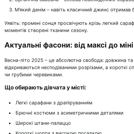
М’який денім – навіть класичний джинс отримав б
Уявіть: промені сонця просвічують крізь легкий сара
моментів створені тканини сезону.
Актуальні фасони: від максі до мін
Весна-літо 2025 – це абсолютна свобода: довжина та
відкриваються несподіваними розрізами, а короткі 
чи грубими черевиками.
Що обирають дівчата у місті:
Легкі сарафани з драпіруванням
Брючні костюми з асиметричними деталями
Широкі штани-палаццо
Короткі шорти з високою посадкою