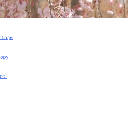
вободи
бору
025