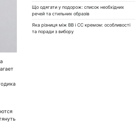
Що одягати у подорож: список необхідних
речей та стильних образів
Яка різниця між BB і CC кремом: особливості
та поради з вибору
 а
агает
тодика
аются
тянуть