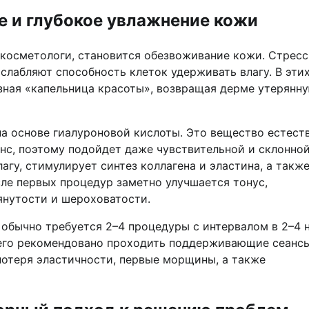
е и глубокое увлажнение кожи
 косметологи, становится обезвоживание кожи. Стресс
слабляют способность клеток удерживать влагу. В эти
зная «капельница красоты», возвращая дерме утерянн
а основе гиалуроновой кислоты. Это вещество естест
анс, поэтому подойдет даже чувствительной и склонной
гу, стимулирует синтез коллагена и эластина, а такж
ле первых процедур заметно улучшается тонус,
янутости и шероховатости.
обычно требуется 2–4 процедуры с интервалом в 2–4 н
чего рекомендовано проходить поддерживающие сеансы
потеря эластичности, первые морщины, а также