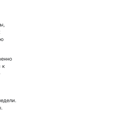
ы,
х
ую
венно
 к
е
едели.
.