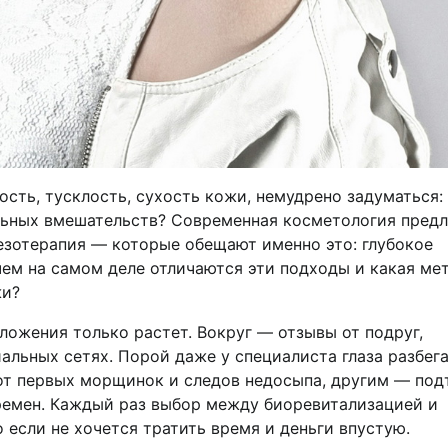
ость, тусклость, сухость кожи, немудрено задуматься:
льных вмешательств? Современная косметология предл
зотерапия — которые обещают именно это: глубокое
чем на самом деле отличаются эти подходы и какая ме
жи?
ожения только растет. Вокруг — отзывы от подруг,
иальных сетях. Порой даже у специалиста глаза разбег
 от первых морщинок и следов недосыпа, другим — под
еремен. Каждый раз выбор между биоревитализацией и
если не хочется тратить время и деньги впустую.