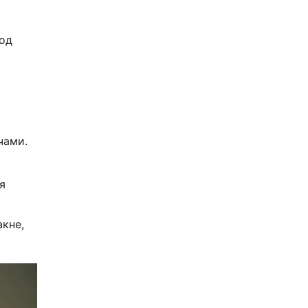
под
чами.
я
акне,