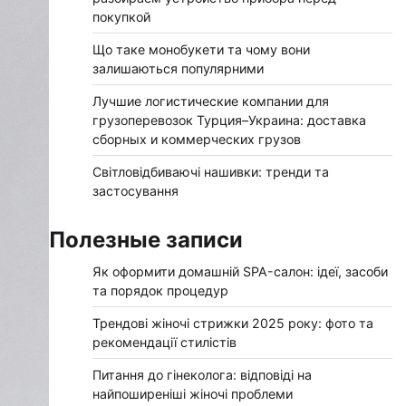
покупкой
Що таке монобукети та чому вони
залишаються популярними
Лучшие логистические компании для
грузоперевозок Турция–Украина: доставка
сборных и коммерческих грузов
Світловідбиваючі нашивки: тренди та
застосування
Полезные записи
Як оформити домашній SPA-салон: ідеї, засоби
та порядок процедур
Трендові жіночі стрижки 2025 року: фото та
рекомендації стилістів
Питання до гінеколога: відповіді на
найпоширеніші жіночі проблеми