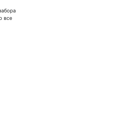
забора
о все