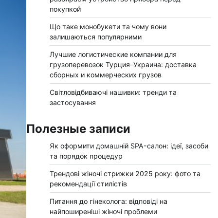
покупкой
Що таке монобукети та чому вони
залишаються популярними
Лучшие логистические компании для
грузоперевозок Турция–Украина: доставка
сборных и коммерческих грузов
Світловідбиваючі нашивки: тренди та
застосування
Полезные записи
Як оформити домашній SPA-салон: ідеї, засоби
та порядок процедур
Трендові жіночі стрижки 2025 року: фото та
рекомендації стилістів
Питання до гінеколога: відповіді на
найпоширеніші жіночі проблеми