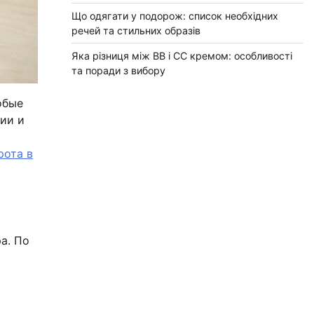
Що одягати у подорож: список необхідних
речей та стильних образів
Яка різниця між BB і CC кремом: особливості
та поради з вибору
обые
ии и
рота в
а. По