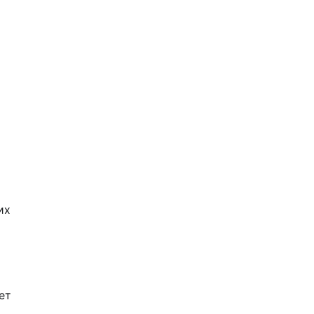
о
их
ет