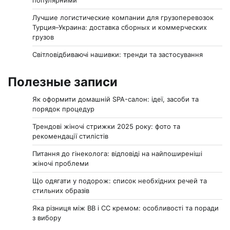
Лучшие логистические компании для грузоперевозок
Турция–Украина: доставка сборных и коммерческих
грузов
Світловідбиваючі нашивки: тренди та застосування
Полезные записи
Як оформити домашній SPA-салон: ідеї, засоби та
порядок процедур
Трендові жіночі стрижки 2025 року: фото та
рекомендації стилістів
Питання до гінеколога: відповіді на найпоширеніші
жіночі проблеми
Що одягати у подорож: список необхідних речей та
стильних образів
Яка різниця між BB і CC кремом: особливості та поради
з вибору