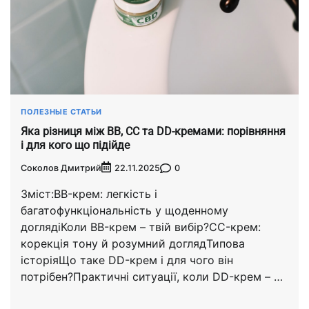
ПОЛЕЗНЫЕ СТАТЬИ
Яка різниця між BB, CC та DD-кремами: порівняння
і для кого що підійде
Соколов Дмитрий
0
22.11.2025
Зміст:BB-крем: легкість і
багатофункціональність у щоденному
доглядіКоли BB-крем – твій вибір?CC-крем:
корекція тону й розумний доглядТипова
історіяЩо таке DD-крем і для чого він
потрібен?Практичні ситуації, коли DD-крем – …