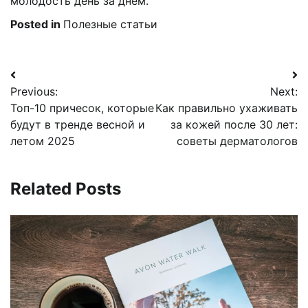
молодость день за днём.
Posted in
Полезные статьи
Навигация
Previous:
Next:
по
Топ-10 причесок, которые
Как правильно ухаживать
записям
будут в тренде весной и
за кожей после 30 лет:
летом 2025
советы дерматологов
Related Posts