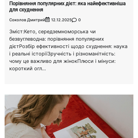
Порівняння популярних дієт: яка найефективніша
для схуднення
Соколов Дмитрий
0
12.12.2025
Зміст:Кето, середземноморська чи
безвуглеводна: порівняння популярних
дієтРозбір ефективності щодо схуднення: наука
і реальні історіїЗручність і різноманітність:
чому це важливо для жінокПлюси і мінуси:
короткий огл…