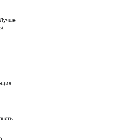
 Лучше
ы.
ающие
лнять
о