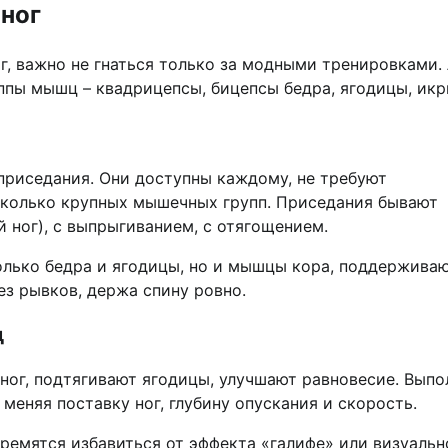
ног
, важно не гнаться только за модными тренировками.
ппы мышц – квадрицепсы, бицепсы бедра, ягодицы, икр
приседания. Они доступны каждому, не требуют
сколько крупных мышечных групп. Приседания бывают
 ног), с выпрыгиванием, с отягощением.
олько бедра и ягодицы, но и мышцы кора, поддержив
ез рывков, держа спину ровно.
ц
ог, подтягивают ягодицы, улучшают равновесие. Выпо
 меняя поставку ног, глубину опускания и скорость.
ремятся избавиться от эффекта «галифе» или визуальн