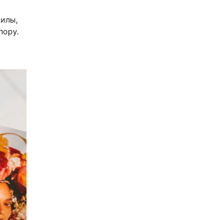
силы,
пору.