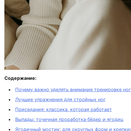
Содержание:
Почему важно уделять внимание тренировке ног
Лучшие упражнения для стройных ног
Приседания: классика, которая работает
Выпады: точечная проработка бёдер и ягодиц
Ягодичный мостик: для округлых форм и крепк