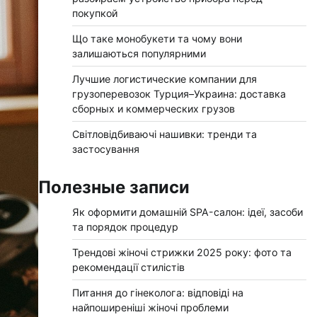
покупкой
Що таке монобукети та чому вони
залишаються популярними
Лучшие логистические компании для
грузоперевозок Турция–Украина: доставка
сборных и коммерческих грузов
Світловідбиваючі нашивки: тренди та
застосування
Полезные записи
Як оформити домашній SPA-салон: ідеї, засоби
та порядок процедур
Трендові жіночі стрижки 2025 року: фото та
рекомендації стилістів
Питання до гінеколога: відповіді на
найпоширеніші жіночі проблеми