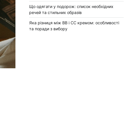
Що одягати у подорож: список необхідних
речей та стильних образів
Яка різниця між BB і CC кремом: особливості
та поради з вибору