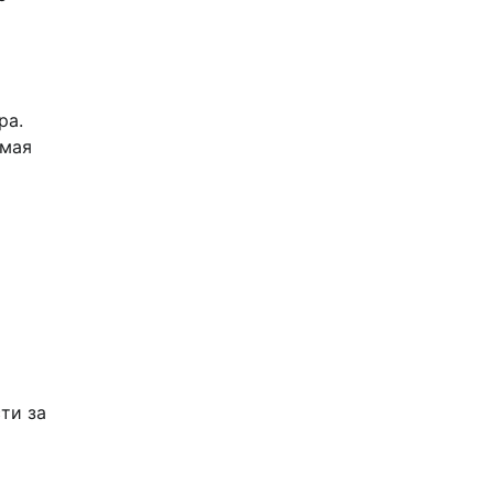
ра.
имая
ти за