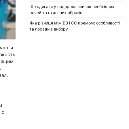
Що одягати у подорож: список необхідних
речей та стильних образів
Яка різниця між BB і CC кремом: особливості
та поради з вибору
вает и
овкость
тоящим
ь
вал.
и
 с