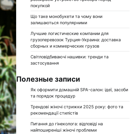
покупкой
Що таке монобукети та чому вони
залишаються популярними
Лучшие логистические компании для
грузоперевозок Турция–Украина: доставка
сборных и коммерческих грузов
Світловідбиваючі нашивки: тренди та
застосування
Полезные записи
Як оформити домашній SPA-салон: ідеї, засоби
та порядок процедур
Трендові жіночі стрижки 2025 року: фото та
рекомендації стилістів
Питання до гінеколога: відповіді на
найпоширеніші жіночі проблеми