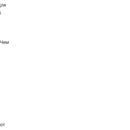
Для
д
 Чем
ают