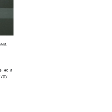
ами.
, но и
туру