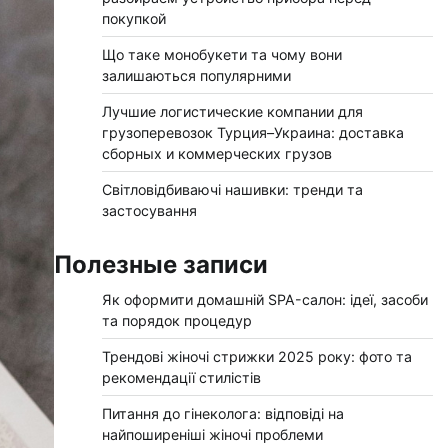
покупкой
Що таке монобукети та чому вони
залишаються популярними
Лучшие логистические компании для
грузоперевозок Турция–Украина: доставка
сборных и коммерческих грузов
Світловідбиваючі нашивки: тренди та
застосування
Полезные записи
Як оформити домашній SPA-салон: ідеї, засоби
та порядок процедур
Трендові жіночі стрижки 2025 року: фото та
рекомендації стилістів
Питання до гінеколога: відповіді на
найпоширеніші жіночі проблеми