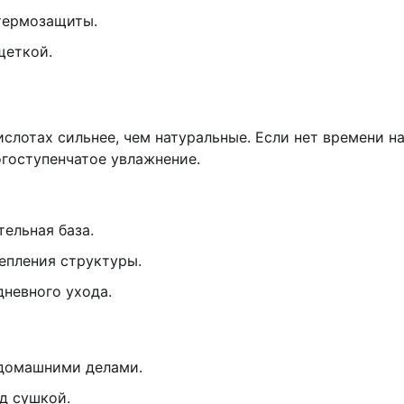
 термозащиты.
щеткой.
лотах сильнее, чем натуральные. Если нет времени н
огоступенчатое увлажнение.
ельная база.
епления структуры.
невного ухода.
 домашними делами.
д сушкой.