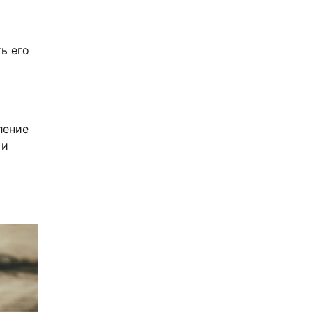
ь его
ление
 и