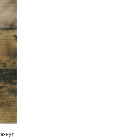
пахнут