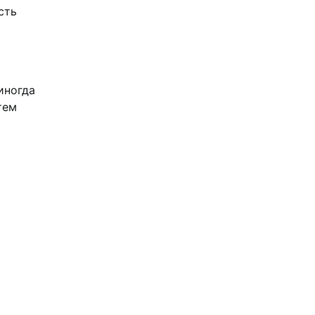
сть
иногда
тем