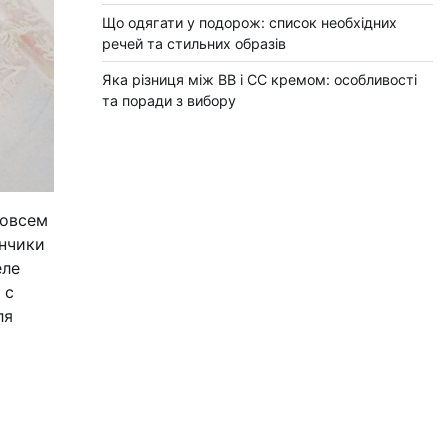
Що одягати у подорож: список необхідних
речей та стильних образів
Яка різниця між BB і CC кремом: особливості
та поради з вибору
совсем
ончики
еле
 с
ля