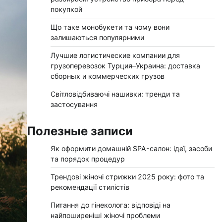
покупкой
Що таке монобукети та чому вони
залишаються популярними
Лучшие логистические компании для
грузоперевозок Турция–Украина: доставка
сборных и коммерческих грузов
Світловідбиваючі нашивки: тренди та
застосування
Полезные записи
Як оформити домашній SPA-салон: ідеї, засоби
та порядок процедур
Трендові жіночі стрижки 2025 року: фото та
рекомендації стилістів
Питання до гінеколога: відповіді на
найпоширеніші жіночі проблеми