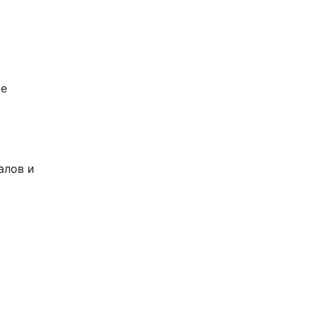
ие
алов и