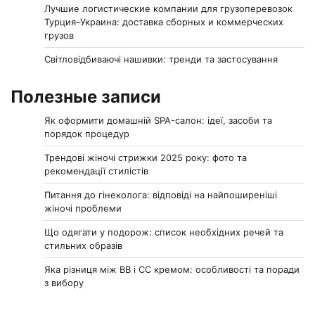
Лучшие логистические компании для грузоперевозок
Турция–Украина: доставка сборных и коммерческих
грузов
Світловідбиваючі нашивки: тренди та застосування
Полезные записи
Як оформити домашній SPA-салон: ідеї, засоби та
порядок процедур
Трендові жіночі стрижки 2025 року: фото та
рекомендації стилістів
Питання до гінеколога: відповіді на найпоширеніші
жіночі проблеми
Що одягати у подорож: список необхідних речей та
стильних образів
Яка різниця між BB і CC кремом: особливості та поради
з вибору