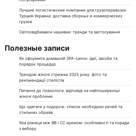
Лучшие логистические компании для грузоперевозок
Турция–Украина: доставка сборных и коммерческих
грузов
Світловідбиваючі нашивки: тренди та застосування
Полезные записи
Як оформити домашній SPA-салон: ідеї, засоби та
порядок процедур
Трендові жіночі стрижки 2025 року: фото та
рекомендації стилістів
Питання до гінеколога: відповіді на найпоширеніші
жіночі проблеми
Що одягати у подорож: список необхідних речей та
стильних образів
Яка різниця між BB і CC кремом: особливості та поради
з вибору