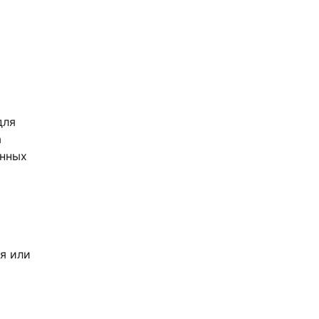
для
а
енных
я или