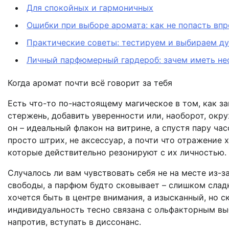
Для спокойных и гармоничных
Ошибки при выборе аромата: как не попасть впр
Практические советы: тестируем и выбираем ду
Личный парфюмерный гардероб: зачем иметь не
Когда аромат почти всё говорит за тебя
Есть что-то по-настоящему магическое в том, как з
стержень, добавить уверенности или, наоборот, окру
он – идеальный флакон на витрине, а спустя пару ча
просто штрих, не аксессуар, а почти что отражение 
которые действительно резонируют с их личностью.
Случалось ли вам чувствовать себя не на месте из-
свободы, а парфюм будто сковывает – слишком сладк
хочется быть в центре внимания, а изысканный, но ск
индивидуальность тесно связана с ольфакторным вы
напротив, вступать в диссонанс.