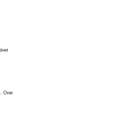
зни
. Они