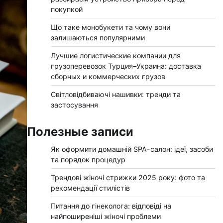
покупкой
Що таке монобукети та чому вони
залишаються популярними
Лучшие логистические компании для
грузоперевозок Турция–Украина: доставка
сборных и коммерческих грузов
Світловідбиваючі нашивки: тренди та
застосування
Полезные записи
Як оформити домашній SPA-салон: ідеї, засоби
та порядок процедур
Трендові жіночі стрижки 2025 року: фото та
рекомендації стилістів
Питання до гінеколога: відповіді на
найпоширеніші жіночі проблеми