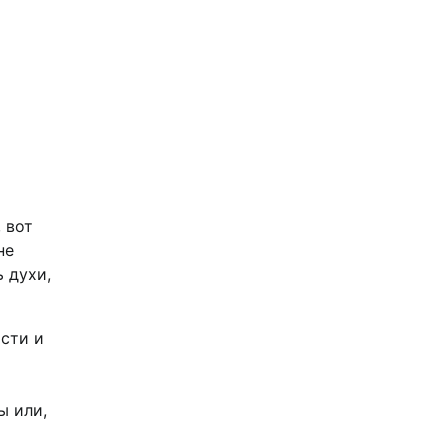
 вот
не
 духи,
ости и
ы или,