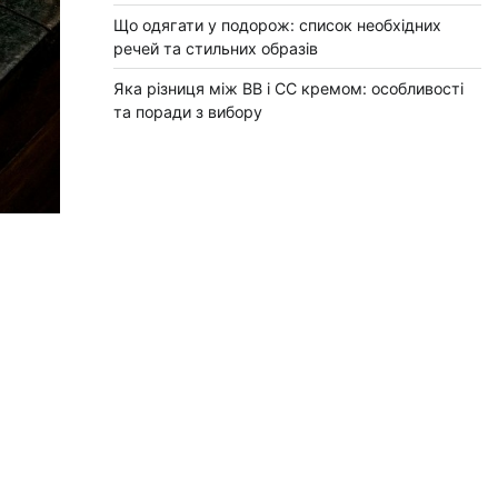
Що одягати у подорож: список необхідних
речей та стильних образів
Яка різниця між BB і CC кремом: особливості
та поради з вибору