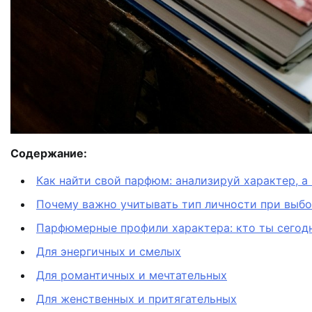
Содержание:
Как найти свой парфюм: анализируй характер, а
Почему важно учитывать тип личности при выбо
Парфюмерные профили характера: кто ты сегод
Для энергичных и смелых
Для романтичных и мечтательных
Для женственных и притягательных