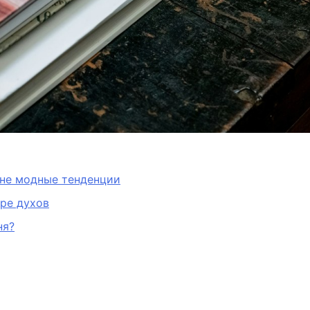
 не модные тенденции
ре духов
ня?