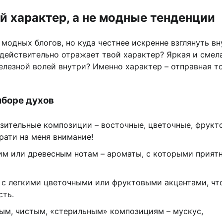
й характер, а не модные тенденции
модных блогов, но куда честнее искренне взглянуть вн
 действительно отражает твой характер? Яркая и смел
елезной волей внутри? Именно характер – отправная то
ыборе духов
ительные композиции – восточные, цветочные, фрукт
брати на меня внимание!
им или древесным нотам – ароматы, с которыми прият
с легкими цветочными или фруктовыми акцентами, чт
сть.
ым, чистым, «стерильным» композициям – мускус,