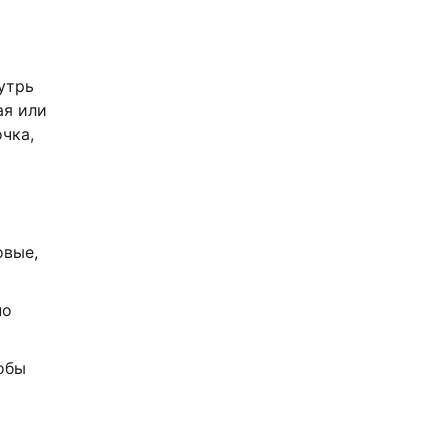
утрь
ая или
чка,
овые,
но
обы