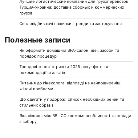
Лучшие логистические компании для грузоперевозок
Турция–Украина: доставка сборных и коммерческих
грузов
Світловідбиваючі нашивки: тренди та застосування
Полезные записи
Як оформити домашній SPA-салон: ідеї, засоби та
порядок процедур
Трендові жіночі стрижки 2025 року: фото та
рекомендації стилістів
Питання до гінеколога: відповіді на найпоширеніші
жіночі проблеми
Що одягати у подорож: список необхідних речей та
стильних образів
Яка різниця між BB і CC кремом: особливості та поради
з вибору