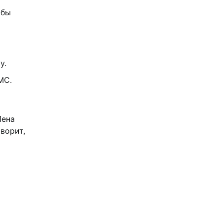
обы
у.
МС.
Лена
ворит,