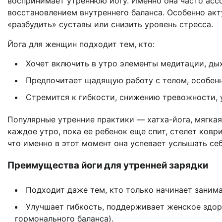
воспринимает утреннюю йогу. Именно она часто асс
восстановлением внутреннего баланса. Особенно акт
«разбудить» суставы или снизить уровень стресса.
Йога для женщин подходит тем, кто:
Хочет включить в утро элементы медитации, дых
Предпочитает щадящую работу с телом, особенн
Стремится к гибкости, снижению тревожности,
Популярные утренние практики — хатха-йога, мягкая
каждое утро, пока ее ребенок еще спит, стелет ковр
что именно в этот момент она успевает услышать себ
Преимущества йоги для утренней зарядки
Подходит даже тем, кто только начинает заним
Улучшает гибкость, поддерживает женское здор
гормонального баланса).