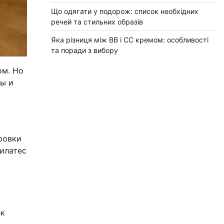
Що одягати у подорож: список необхідних
речей та стильних образів
Яка різниця між BB і CC кремом: особливості
та поради з вибору
ом. Но
сы и
ровки
пилатес
ек