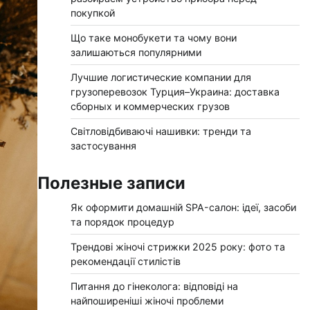
покупкой
Що таке монобукети та чому вони
залишаються популярними
Лучшие логистические компании для
грузоперевозок Турция–Украина: доставка
сборных и коммерческих грузов
Світловідбиваючі нашивки: тренди та
застосування
Полезные записи
Як оформити домашній SPA-салон: ідеї, засоби
та порядок процедур
Трендові жіночі стрижки 2025 року: фото та
рекомендації стилістів
Питання до гінеколога: відповіді на
найпоширеніші жіночі проблеми