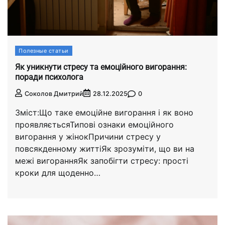
Полезные статьи
Як уникнути стресу та емоційного вигорання:
поради психолога
0
Соколов Дмитрий
28.12.2025
Зміст:Що таке емоційне вигорання і як воно
проявляєтьсяТипові ознаки емоційного
вигорання у жінокПричини стресу у
повсякденному життіЯк зрозуміти, що ви на
межі вигоранняЯк запобігти стресу: прості
кроки для щоденно…