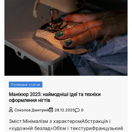
Полезные статьи
Манікюр 2025: наймодніші ідеї та техніки
оформлення нігтів
0
Соколов Дмитрий
28.12.2025
Зміст:Мінімалізм з характеромАбстракція і
«художній безлад»Об’єм і текстуриФранцузький