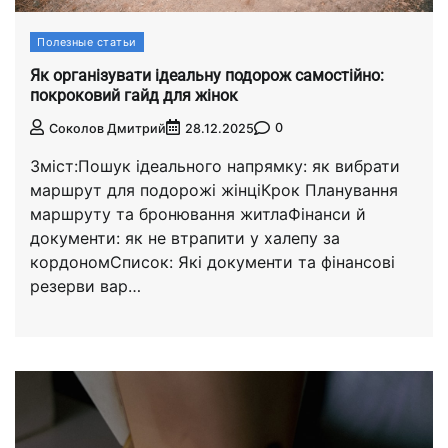
Полезные статьи
Як організувати ідеальну подорож самостійно:
покроковий гайд для жінок
0
Соколов Дмитрий
28.12.2025
Зміст:Пошук ідеального напрямку: як вибрати
маршрут для подорожі жінціКрок Планування
маршруту та бронювання житлаФінанси й
документи: як не втрапити у халепу за
кордономСписок: Які документи та фінансові
резерви вар…