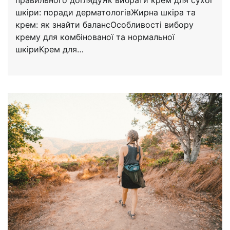
правильного доглядуЯк вибрати крем для сухої
шкіри: поради дерматологівЖирна шкіра та
крем: як знайти балансОсобливості вибору
крему для комбінованої та нормальної
шкіриКрем для…