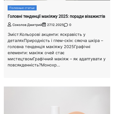
Полезные статьи
Головні тенденції макіяжу 2025: поради візажистів
0
Соколов Дмитрий
27.12.2025
Зміст:Кольорові акценти: яскравість у
деталяхПриродність і глем-скін: сяюча шкіра –
головна тенденція макіяжу 2025Графічні
елементи: макіяж очей стає
мистецтвомГрафічний макіяж – як адаптувати у
повсякденність?Монохр…