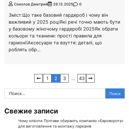
0
Соколов Дмитрий
26.12.2025
Зміст:Що таке базовий гардероб і чому він
важливий у 2025 роціЯкі речі точно мають бути
у базовому жіночому гардеробі 2025Як обрати
кольори та тканини: прості правила для
гармоніїАксесуари та взуття: деталі, що
роблять обр…
Навигация
1
2
3
…
43
по
Найти:
записям
Свежие записи
Чому клієнти Полтави обирають компанію «Евроворота»
для виготовлення та монтажу парканів