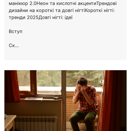
манікюр 2.0Неон та кислотні акцентиТрендові
дизайни на короткі та довгі нігтіКороткі нігті:
тренди 2025Довгі нігті: ідеї
Вступ
Ск…