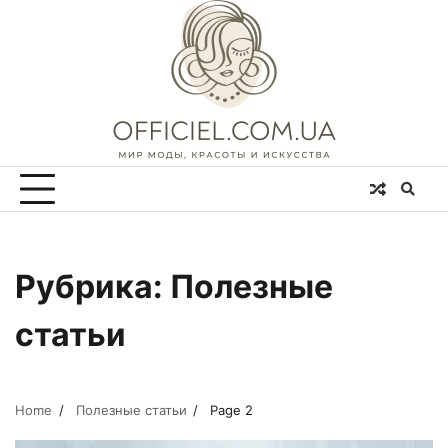
Skip
to
content
Рубрика:
Полезные
статьи
Home
Полезные статьи
Page 2