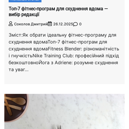
Топ-7 фітнес-програм для схуднення вдома —
вибір редакції
0
Соколов Дмитрий
26.12.2025
Зміст:Як обрати ідеальну фітнес-програму для
схуднення вдомаТоп-7 фітнес-програм для
схуднення вдомаFitness Blender: різноманітність
і гнучкістьNike Training Club: професійний підхід
безкоштовноЙога з Adriene: розумне схуднення
та уваг…