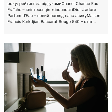
року: рейтинг за відгукамиChanel Chance Eau
Fraîche – квінтесенція жіночностіDior J’adore
Parfum d’Eau – новий погляд на класикуMaison
Francis Kurkdjian Baccarat Rouge 540 – стат…